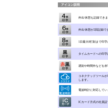
アイコン説明
外出/休憩も記録でき
外出/休憩が2回記録で
1日最大8打刻まで印
タイムカードへの印字
遅刻や時間外などを赤
コネクテッドツールが
します。
電波時計に対応してい
ICカード方式の社員