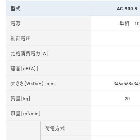
型式
AC-900 S
電源
単相 100
制御電圧
定格消費電力［W］
騒音［dB（A）］
大きさ（W×D×H）［mm］
346×568×34
質量［kg］
20
3
風量［m
/min］
荷電方式