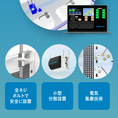
全ネジ
小型
電気
ボルトで
分散設置
集塵技術
安全に設置