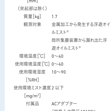
［mm］
（突起部は除く）
質量［kg］
1.7
観測対象
金属加工から発生する浮遊オイ
※
ルミスト
局所集塵装置から漏れ出た浮
※
遊オイルミスト
環境温度［℃］
0～40
使用環境温度［℃］
0～40
使用環境湿度
10～90
［％RH］
使用環境ミスト濃度
2 以下
3
［mg/m
］
付属品
ACアダプター