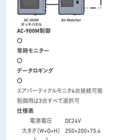
AC-900M制御
〇
常時モニター
〇
データロギング
〇
エアパーティクルモニタ4台接続可能
制御用は3台すべて選択可
仕様表
電源電圧
DC24V
大きさ（W×D×H）
250×200×75.4