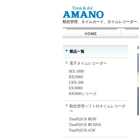
勤怠管理、タイムカード、タイムレコーダー
製品一覧
電子タイムレコーダー
MX-1000
BX2000J
CRX-200
EX3000J
BX6000シリーズ
勤怠管理ソフト付タイムレコーダ
ー
TimeP@CK Ⅲ100
TimeP@CK Ⅲ150WL
TimeP@CK-iCⅣ