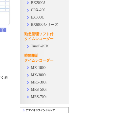
BX2000J
CRX-200
EX3000J
BX6000シリーズ
勤怠管理ソフト付
タイムレコーダー
TimeP@CK
時間集計
タイムレコーダー
MX-1000
MX-3000
すく表
MRS-300i
MRS-500i
MRS-700i