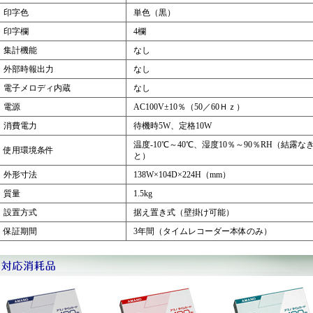
印字色
単色（黒）
印字欄
4欄
集計機能
なし
外部時報出力
なし
電子メロディ内蔵
なし
電源
AC100V±10％（50／60Ｈｚ）
消費電力
待機時5W、定格10W
温度-10℃～40℃、湿度10％～90％RH（結露な
使用環境条件
と）
外形寸法
138W×104D×224H（mm）
質量
1.5kg
設置方式
据え置き式（壁掛け可能）
保証期間
3年間（タイムレコーダー本体のみ）