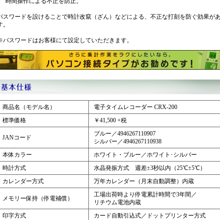
時間操作による不正を防止。
パスワードを設けることで時計改竄（ざん）などによる、不正な打刻を防ぐ効果が
す。
※パスワードはお客様にて設定していただきます。
商品名（モデル名）
電子タイムレコーダー CRX-200
標準価格
￥41,500 +税
ブルー／4946267110907
JANコード
シルバー／4946267110938
本体カラー
ホワイト・ブルー／ホワイト･シルバー
時計方式
水晶発振方式 週差±3秒以内（25℃±5℃）
カレンダー方式
万年カレンダー（月末自動調整）内蔵
工場出荷時より停電累計時間で3年間／
メモリー保持（停電補償）
リチウム電池内蔵
印字方式
カード自動引込式／ドットプリンター方式