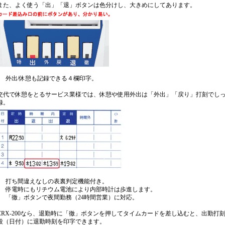
また、よく使う「出」「退」ボタンは色分けし、大きめにしてあります。
外出/休憩も記録できる４欄印字。
交代で休憩をとるサービス業様では、休憩や使用外出は「外出」「戻り」打刻でし
録。
打ち間違えなしの表裏判定機能付き。
停電時にもリチウム電池により内部時計は歩進します。
「徹」ボタンで夜間勤務（24時間営業）に対応。
CRX-200なら、退勤時に「徹」ボタンを押してタイムカードを差し込むと、出勤打
段（日付）に退勤時刻を印字できます。