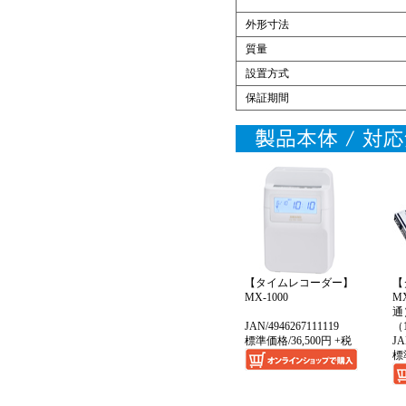
外形寸法
質量
設置方式
保証期間
【タイムレコーダー】
【
MX-1000
M
通
JAN/4946267111119
（
標準価格/36,500円 +税
JA
標