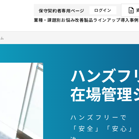
ログイン
保守契約者専用ページ
業種・課題別お悩み改善
製品ラインアップ
導入事例
テム
ハンズフ
在場管理
ハンズフリーで
「安全」「安心」