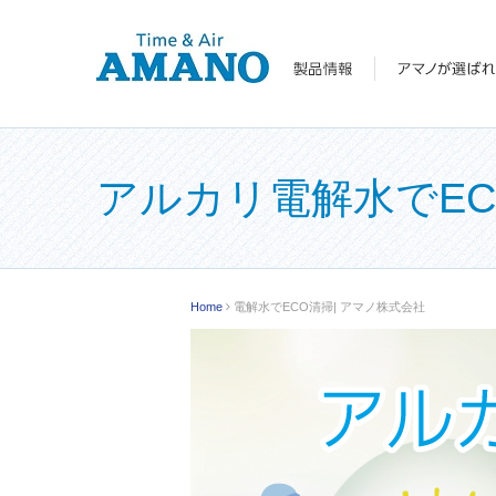
アルカリ電解水でEC
Home
電解水でECO清掃| アマノ株式会社