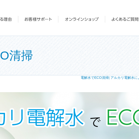
O清掃
電解水でECO清掃| アルカリ電解水に