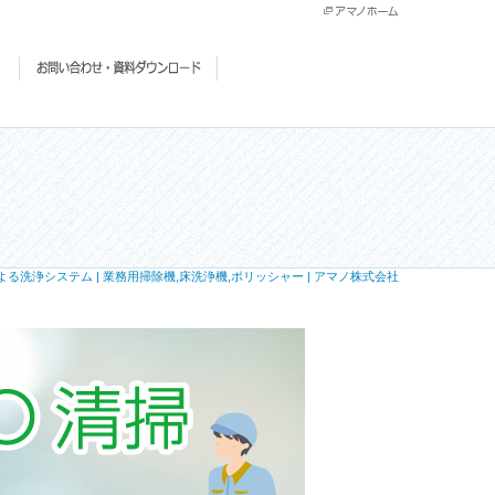
よる洗浄システム | 業務用掃除機,床洗浄機,ポリッシャー | アマノ株式会社