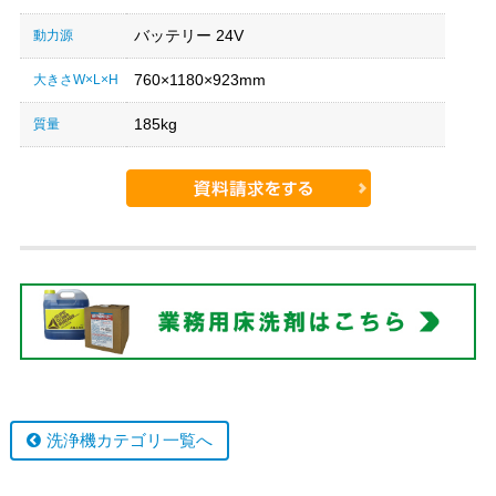
バッテリー 24V
動力源
760×1180×923mm
大きさW×L×H
185kg
質量
洗浄機カテゴリ一覧へ