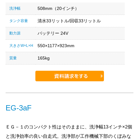
508mm（20インチ）
洗浄幅
清水33リットル/回収33リットル
タンク容量
バッテリー 24V
動力源
550×1177×923mm
大きさW×L×H
165kg
質量
EG-3aF
ＥＧ－１のコンパクト性はそのままに、洗浄幅13インチ×2個
と洗浄効率の良い自走式。洗浄部が工作機械下部のくぼみな