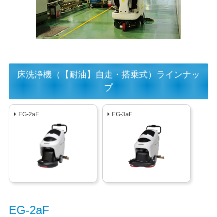
床洗浄機（【耐油】自走・搭乗式）ラインナッ
プ
EG-2aF
EG-3aF
EG-2aF