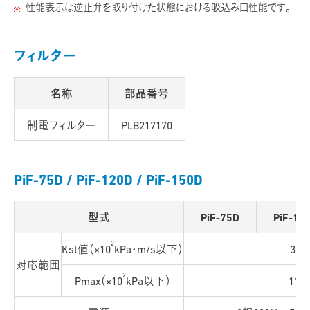
性能表示は逆止弁を取り付けた状態における吸込み口性能です。
フィルター
名称
部品番号
制電フィルター
PLB217170
PiF-75D / PiF-120D / PiF-150D
型式
PiF-75D
PiF-12
2
Kst値（×10
kPa・m/s以下）
300
対応範囲
2
Pmax（×10
kPa以下）
11.0