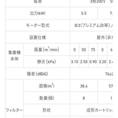
電源
3相200Ｖ 50H
出力(kW)
5.5
7.5
モーター型式
IE3（プレミアム効率）
設置仕様
屋外（非危
3
風量（m
/min）
0
50
75
0
65
集塵機
本体
静圧（kPa）
3.10
2.50
0.90
3.20
2.41
騒音（dB[A]）
76±2
2
面積(m
)
38.4
57.6
数量(個)
8
12
フィルター
形状
成形カートリッジ（