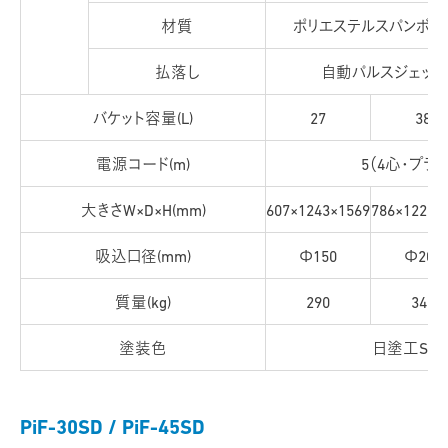
材質
ポリエステルスパンボン
払落し
自動パルスジェット
バケット容量(L)
27
38
電源コード(m)
5（4心・プラ
大きさW×D×H(mm)
607×1243×1569
786×1228×
吸込口径(mm)
Φ150
Φ200
質量(kg)
290
340
塗装色
日塗工S11-
PiF-30SD /
PiF-45SD