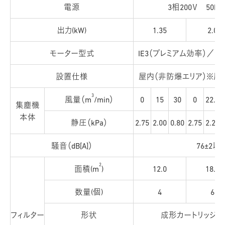
電源
3相200Ｖ 50Hz
出力(kW)
1.35
2.0
モーター型式
IE3（プレミアム効率）／
設置仕様
屋内（非防爆エリア）※屋
3
風量（m
/min）
0
15
30
0
22.5
集塵機
本体
静圧（kPa）
2.75
2.00
0.80
2.75
2.20
騒音（dB[A]）
76±2以
2
面積(m
)
12.0
18.0
数量(個)
4
6
フィルター
形状
成形カートリッジ（長