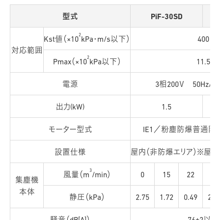
型式
PiF-30SD
2
Kst値（×10
kPa・m/s以下）
400
対応範囲
2
Pmax（×10
kPa以下）
11.5
電源
3相200Ｖ 50Hz/
出力(kW)
1.5
モーター型式
IE1／粉塵防爆普通防
設置仕様
屋内（非防爆エリア）※屋
3
風量（m
/min）
0
15
22
0
集塵機
本体
静圧（kPa）
2.75
1.72
0.49
2.7