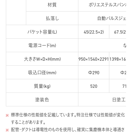
材質
ポリエステルスパンボ
払落し
自動パルスジェッ
バケット容量(L)
45(22.5×2)
67.5(22.5
電源コード(m)
なし
大きさW×D×H(mm)
950×1540×2291
1398×1666
吸込口径(mm)
Φ290
Φ290
質量(kg)
520
710
塗装色
日塗工S11
標準仕様の性能値を記載しています。特注仕様では性能値が変化
することがあります。
配管・ダクトは導電性のものを使用し、確実に集塵機本体と導通さ