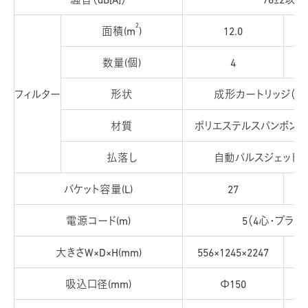
騒音（dB[A]）
76±2以下
2
面積(m
)
12.0
数量(個)
4
フィルター
形状
成形カートリッジ（長さ
材質
ポリエステルスパンボンド
払落し
自動パルスジェット（
バケット容量(L)
27
電源コード(m)
5（4心・プラグ
大きさW×D×H(mm)
556×1245×2247
6
吸込口径(mm)
Φ150