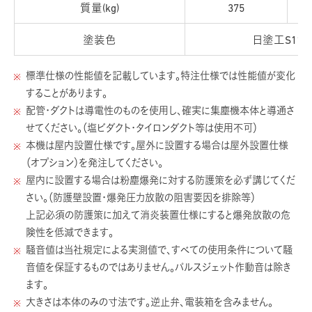
質量(kg)
375
塗装色
日塗工S11-3
標準仕様の性能値を記載しています。特注仕様では性能値が変化
することがあります。
配管・ダクトは導電性のものを使用し、確実に集塵機本体と導通さ
せてください。（塩ビダクト・タイロンダクト等は使用不可）
本機は屋内設置仕様です。屋外に設置する場合は屋外設置仕様
（オプション）を発注してください。
屋内に設置する場合は粉塵爆発に対する防護策を必ず講じてくだ
さい。（防護壁設置・爆発圧力放散の阻害要因を排除等）
上記必須の防護策に加えて消炎装置仕様にすると爆発放散の危
険性を低減できます。
騒音値は当社規定による実測値で、すべての使用条件について騒
音値を保証するものではありません。パルスジェット作動音は除き
ます。
大きさは本体のみの寸法です。逆止弁、電装箱を含みません。