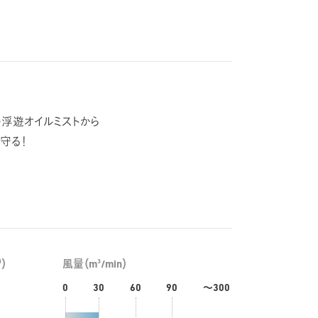
浮遊オイルミストから
守る！
3
3
）
風量（m
/min）
0
30
60
90
～300