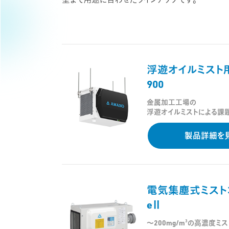
型まで用途に合わせたラインナップです。
浮遊オイルミスト
900
金属加工工場の
浮遊オイルミストによる課
製品詳細を
電気集塵式ミスト
eⅡ
3
～200mg/m
の高濃度ミス