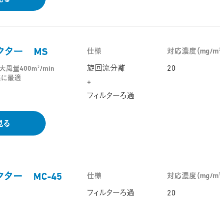
クター MS
仕様
対応濃度（mg/m
旋回流分離
20
3
大風量400m
/min
集に最適
+
フィルターろ過
見る
ター MC-45
仕様
対応濃度（mg/m
フィルターろ過
20