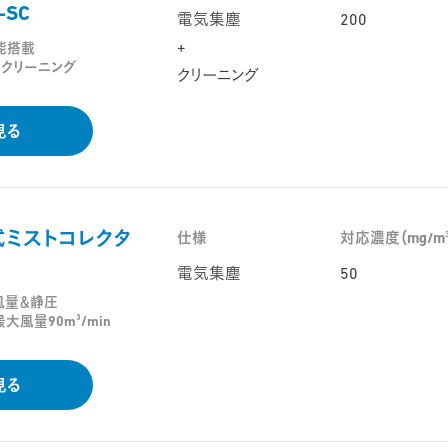
SC
電気集塵
200
+
能搭載
クリーニング
クリーニング
見る
ミストコレクタ
仕様
対応濃度（mg/m
電気集塵
50
風量＆静圧
3
最大風量90m
/min
見る