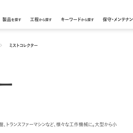
製品
工程
キーワード
保守・メンテナ
を探す
から探す
から探す
ミストコレクター
ー
盤、トランスファーマシンなど、様々な工作機械に。大型から小