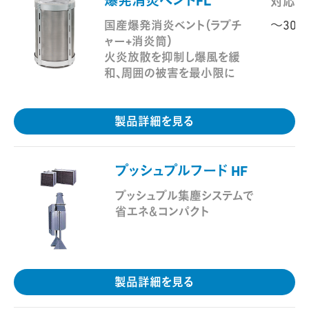
爆発消炎ベントFL
対応範
～300
国産爆発消炎ベント（ラプチ
ャー+消炎筒）
火炎放散を抑制し爆風を緩
和、周囲の被害を最小限に
製品詳細を見る
プッシュプルフード HF
-
プッシュプル集塵システムで
省エネ＆コンパクト
製品詳細を見る