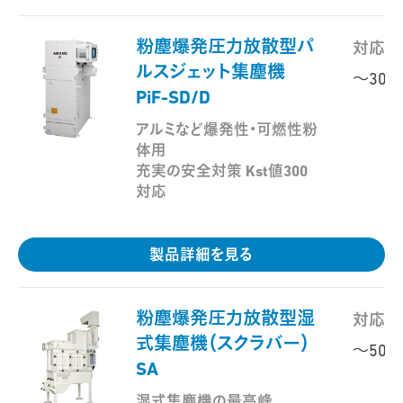
粉塵爆発圧力放散型パ
対応範
ルスジェット集塵機
～300
PiF-SD/D
アルミなど爆発性・可燃性粉
体用
充実の安全対策 Kst値300
対応
製品詳細を見る
粉塵爆発圧力放散型湿
対応範
式集塵機（スクラバー）
～500
SA
湿式集塵機の最高峰