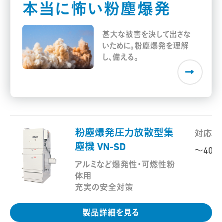
本当に怖い粉塵爆発
甚大な被害を決して出さな
いために。粉塵爆発を理解
し、備える。
粉塵爆発圧力放散型集
対応範
塵機 VN-SD
～400
アルミなど爆発性・可燃性粉
体用
充実の安全対策
製品詳細を見る