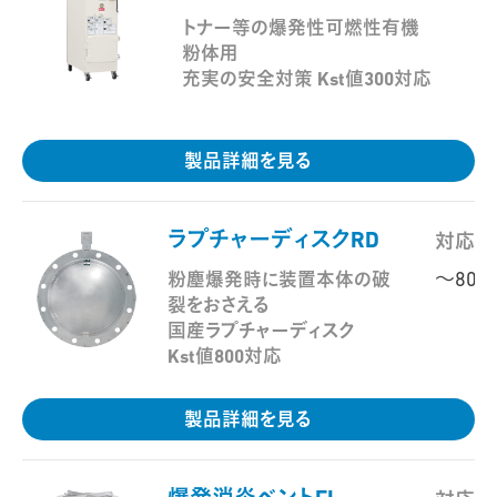
トナー等の爆発性可燃性有機
粉体用
充実の安全対策 Kst値300対応
製品詳細を見る
ラプチャーディスクRD
対応範
～800
粉塵爆発時に装置本体の破
裂をおさえる
国産ラプチャーディスク
Kst値800対応
製品詳細を見る