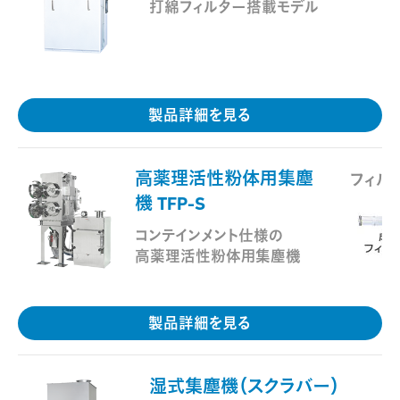
打綿フィルター搭載モデル
製品詳細を見る
高薬理活性粉体用集塵
フィル
機 TFP-S
コンテインメント仕様の
高薬理活性粉体用集塵機
製品詳細を見る
湿式集塵機（スクラバー）