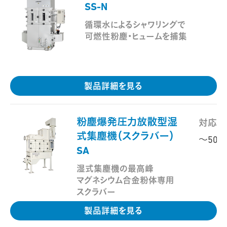
SS-N
-
循環水によるシャワリングで
可燃性粉塵・ヒュームを捕集
製品詳細を見る
粉塵爆発圧力放散型湿
対応範囲
式集塵機（スクラバー）
～500
SA
湿式集塵機の最高峰
マグネシウム合金粉体専用
スクラバー
製品詳細を見る