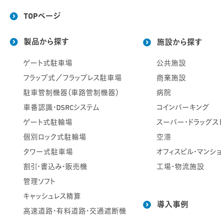
TOPページ
製品から探す
施設から探す
ゲート式駐車場
公共施設
フラップ式／フラップレス駐車場
商業施設
駐車管制機器（車路管制機器）
病院
車番認識・DSRCシステム
コインパーキング
ゲート式駐輪場
スーパー・ドラッグス
個別ロック式駐輪場
空港
タワー式駐車場
オフィスビル・マンシ
割引・書込み・販売機
工場・物流施設
管理ソフト
キャッシュレス精算
導入事例
高速道路・有料道路・交通遮断機