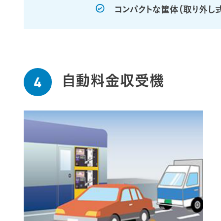
コンパクトな筺体（取り外し
自動料金収受機
4