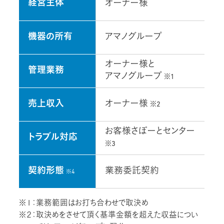
経営主体
オーナー様
機器の所有
アマノグループ
オーナー様と
管理業務
アマノグループ
※1
売上収入
オーナー様
※2
お客様さぽーとセンター
トラブル対応
※3
契約形態
業務委託契約
※4
※１：業務範囲はお打ち合わせで取決め
※２：取決めをさせて頂く基準金額を超えた収益につい