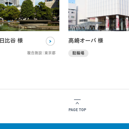
日比谷 様
高崎オーパ 様
複合施設｜東京都
駐輪場
PAGE TOP