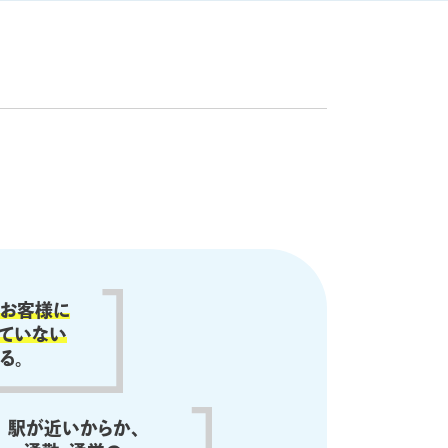
お客様に
えていない
る。
駅が近いからか、