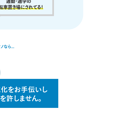
通勤・通学の
転車置き場にされてる！
ノなら…
械化をお手伝いし
を許しません。