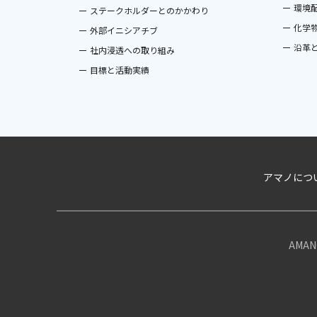
環境
ステークホルダーとのかかわり
化学
外部イニシアチブ
沿革
社内浸透への取り組み
目標と活動実績
アマノにつ
AMANO