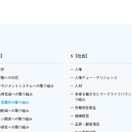
境】
S【社会】
方針
人権
変動への対応
人権デュー・デリジェンス
マネジメントシステムへの取り組み
人材
負荷低減への取り組み
多様な働き方とワークライフバラン
り組み
・営業所の取り組み
労働安全衛生
物削減への取り組み
健康経営
ーン調達への取り組み
品質・顧客満足
多様性への取り組み