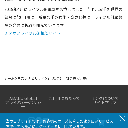
2019年4月にライフル射撃部を設立しました。“ 地元選手を世界の
舞台に”を目標に、所属選手の強化・育成と共に、ライフル射撃競
技の発展にも取り組んでいきます。
アマノライフル射撃部サイト
ホーム
サステナビリティ
S【社会】
社会貢献活動
サステナビリティ
AMANO Global
ご利用にあたって
リンクについて
プライバシーポリシ
サイトマップ
トップメッ
E【環境】
S【社会】
G【ガバナン
ー
セージ
ス】
環境方針
人権
当ウェブサイトでは、お客様のニーズに合ったより良いサービス
Official SNS
コーポレー
公式オンラインショップ
気候変動へ
人権デュ
を提供するために、クッキーを使用しています。
ト・ガバナ