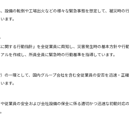
出、設備の転倒や工場出火などの様々な緊急事態を想定して、被災時の
ています。
針
応に関する行動指針』を全従業員に周知し、災害発生時の基本方針や行
ュアルを作成し、所員全員に緊急時の行動基準を指導しています。
P）の一環として、国内グループ会社を含む全従業員の安否を迅速・正
ています。
者や従業員の安全および会社設備の保全に係る適切かつ迅速な初動対応
す。