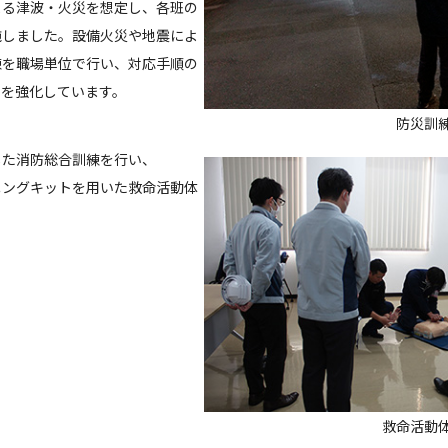
よる津波・火災を想定し、各班の
施しました。設備火災や地震によ
練を職場単位で行い、対応手順の
えを強化しています。
防災訓
した消防総合訓練を行い、
ニングキットを用いた救命活動体
救命活動