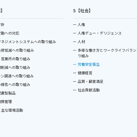
境】
S【社会】
方針
人権
変動への対応
人権デュー・デリジェンス
マネジメントシステムへの取り組み
人材
負荷低減への取り組み
多様な働き方とワークライフバラン
り組み
・営業所の取り組み
労働安全衛生
物削減への取り組み
健康経営
ーン調達への取り組み
品質・顧客満足
多様性への取り組み
社会貢献活動
配慮型製品
物質管理
と主な環境活動