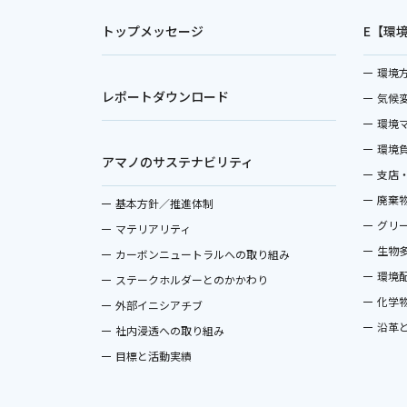
トップメッセージ
E【環
環境
レポートダウンロード
気候
環境
環境
アマノのサステナビリティ
支店
廃棄
基本方針／推進体制
グリ
マテリアリティ
生物
カーボンニュートラルへの取り組み
環境
ステークホルダーとのかかわり
化学
外部イニシアチブ
沿革
社内浸透への取り組み
目標と活動実績