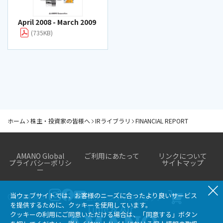
April 2008 - March 2009
(735KB)
ホーム
株主・投資家の皆様へ
IRライブラリ
FINANCIAL REPORT
株主・投資家の皆様へ
AMANO Global
ご利用にあたって
リンクについて
プライバシーポリシ
サイトマップ
IRニュー
財務・業
IRライブラ
株式関連
個人投資
ー
ス
績
リ
情報
家の皆様
へ
当ウェブサイトでは、お客様のニーズに合ったより良いサービス
Official SNS
最新決
決算短信
株主メ
公式オンラインショップ
経営方針
を提供するために、クッキーを使用しています。
算情報
モ
有価証券
IRカレン
クッキーの利用にご同意いただける場合は、「同意する」ボタン
業績ハ
報告書
株式情