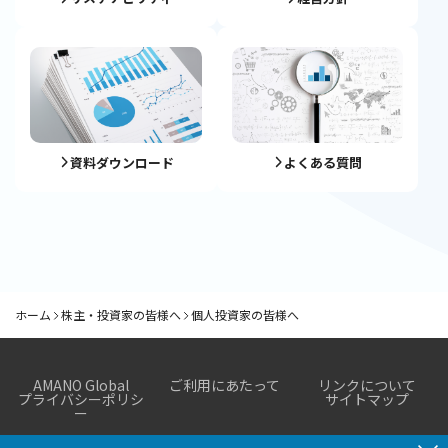
資料ダウンロード
よくある質問
ホーム
株主・投資家の皆様へ
個人投資家の皆様へ
株主・投資家の皆様へ
AMANO Global
ご利用にあたって
リンクについて
プライバシーポリシ
サイトマップ
IRニュー
財務・業
IRライブラ
株式関連
個人投資
ー
ス
績
リ
情報
家の皆様
へ