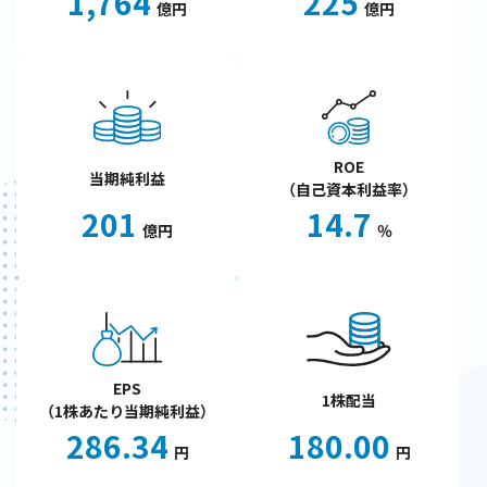
1,764
225
億円
億円
ROE
当期純利益
（自己資本利益率）
201
14.7
億円
％
EPS
1株配当
（1株あたり当期純利益）
286.34
180.00
円
円