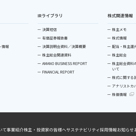
IRライブラリ
株式関連情報
決算短信
株主メモ
有価証券報告書
株式情報
ト情報
決算説明会資料／決算概要
配当・株主還
株主総会関連資料
株主総会
AMANO BUSINESS REPORT
株主総会資料
いて
FINANCIAL REPORT
株式に関する
アナリストカ
株価情報
いて
事業紹介
株主・投資家の皆様へ
サステナビリティ
採用情報
お知らせ