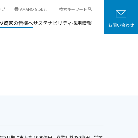
ップ
AMANO Global
検索キーワード
投資家の皆様へ
サステナビリティ
採用情報
3月期に売上高2,000億円、営業利益280億円、営業