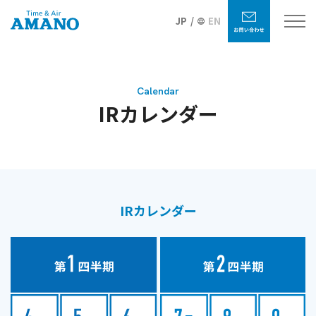
JP
EN
Calendar
IRカレンダー
IRカレンダー