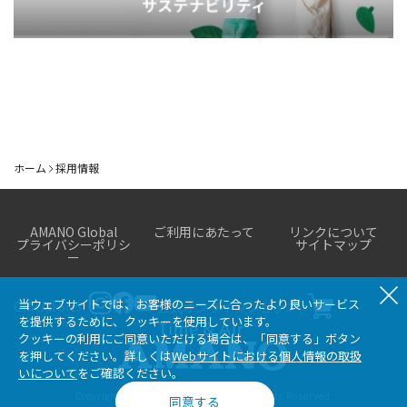
ホーム
採用情報
AMANO Global
ご利用にあたって
リンクについて
プライバシーポリシ
サイトマップ
ー
当ウェブサイトでは、お客様のニーズに合ったより良いサービス
Official SNS
公式オンラインショップ
を提供するために、クッキーを使用しています。
クッキーの利用にご同意いただける場合は、「同意する」ボタン
を押してください。詳しくは
Webサイトにおける個人情報の取扱
いについて
をご確認ください。
Copyright 2023 Amano Corporation. All Rights Reserved.
同意する