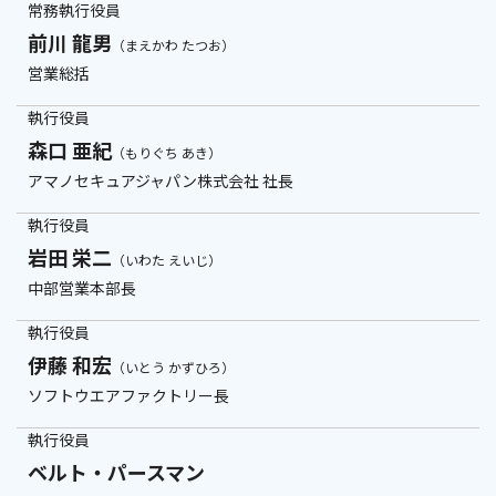
常務執行役員
前川 龍男
（まえかわ たつお）
営業総括
執行役員
森口 亜紀
（もりぐち あき）
アマノセキュアジャパン株式会社 社長
執行役員
岩田 栄二
（いわた えいじ）
中部営業本部長
執行役員
伊藤 和宏
（いとう かずひろ）
ソフトウエアファクトリー長
執行役員
ベルト・パースマン