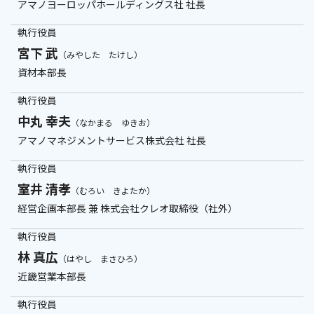
アマノヨーロッパホールディングス社 社長
執行役員
宮下 武
（みやした たけし）
資材本部長
執行役員
中丸 幸夫
（なかまる ゆきお）
アマノマネジメントサービス株式会社 社長
執行役員
室井 清孝
（むろい きよたか）
経営企画本部長 兼 株式会社クレオ取締役（社外）
執行役員
林 真広
（はやし まさひろ）
近畿営業本部長
執行役員