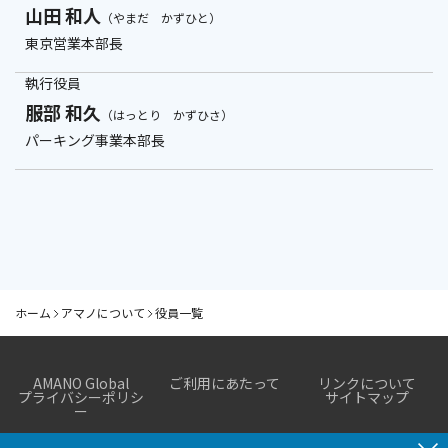
山田 和人
（やまだ かずひと）
東京営業本部長
執行役員
服部 和久
（はっとり かずひさ）
パーキング事業本部長
ホーム
アマノについて
役員一覧
アマノについて
AMANO Global
ご利用にあたって
リンクについて
プライバシーポリシ
サイトマップ
ご挨拶
ー
会社概要
企業理念・社訓・行動規範