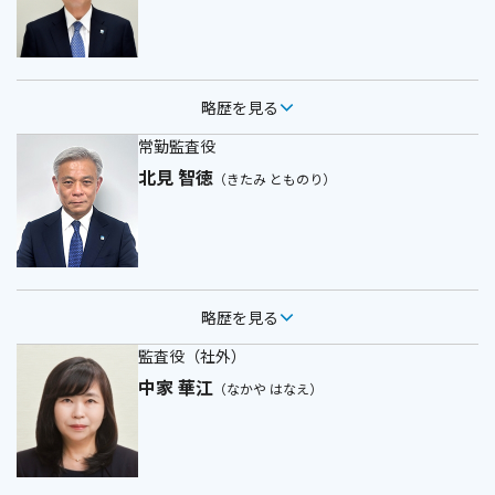
略歴を見る
常勤監査役
北見 智徳
（きたみ とものり）
略歴を見る
監査役（社外）
中家 華江
（なかや はなえ）