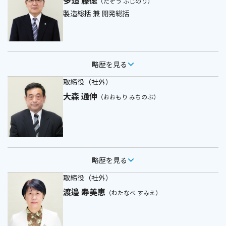
多造 藤徳
（たぞう ふじのり）
製造総括 兼 開発総括
略歴を見る
取締役（社外）
大森 通伸
（おおもり みちのぶ）
略歴を見る
取締役（社外）
渡邉 寿美恵
（わたなべ すみえ）