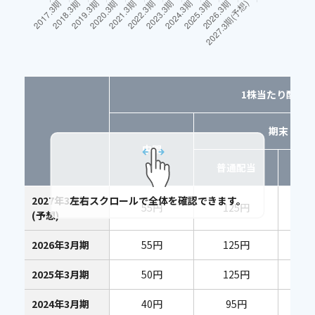
1株当たり配当
期末
中間
普通配当
特
2027年3月期
左右スクロールで全体を確認できます。
55円
125円
(予想)
2026年3月期
55円
125円
2025年3月期
50円
125円
2024年3月期
40円
95円