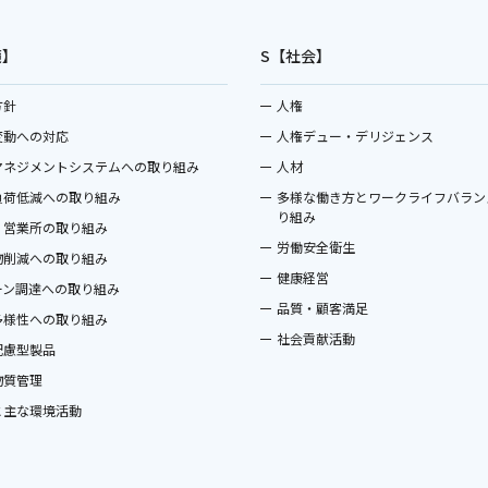
境】
S【社会】
方針
人権
変動への対応
人権デュー・デリジェンス
マネジメントシステムへの取り組み
人材
負荷低減への取り組み
多様な働き方とワークライフバラン
り組み
・営業所の取り組み
労働安全衛生
物削減への取り組み
健康経営
ーン調達への取り組み
品質・顧客満足
多様性への取り組み
社会貢献活動
配慮型製品
物質管理
と主な環境活動