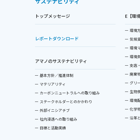
サステナビリティ
トップメッセージ
E【環
環境
レポートダウンロード
気候
環境
環境
アマノのサステナビリティ
支店
廃棄
基本方針／推進体制
グリ
マテリアリティ
生物
カーボンニュートラルへの取り組み
環境
ステークホルダーとのかかわり
化学
外部イニシアチブ
沿革
社内浸透への取り組み
目標と活動実績