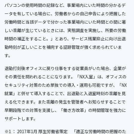
パソコンの使用時間の記録など、事業場内にいた時間の分かるデ
ータを有している場合に、労働者からの自己申告により把握した
労働時間と当該データで分かった事業場内にいた時間との間に著
しい乖離が生じているときには、実態調査を実施し、所要の労働
時間の補正をすること。」とあり、サービス残業抑止に向け出退
勤時刻が正しいことを補完する証跡管理が強く求められていま
す。
退勤打刻後オフィスに戻り仕事をする従業員がいた場合、企業が
その責任を問われることになります。「NX入室」は、オフィスの
セキュリティ対策のため単独での導入・運用も可能ですが、「NX
就業」と併せて導入することで、出退勤と入退室時刻の乖離を見
える化できます。また乖離の発生を管理者へお知らせすることで
早期段階での対策を支援し、「働き方改革」の時間管理を強力に
サポートします。
※1 ： 2017年1月 厚生労働省策定 「適正な労働時間の把握のた