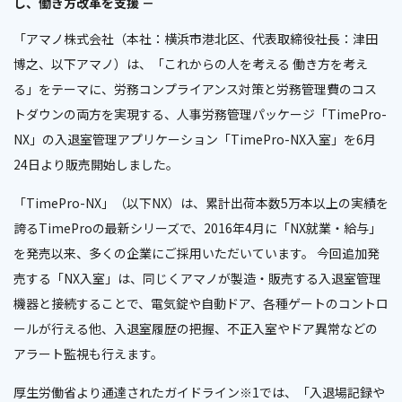
し、働き方改革を支援 －
「アマノ株式会社（本社：横浜市港北区、代表取締役社長：津田
博之、以下アマノ）は、「これからの人を考える 働き方を考え
る」をテーマに、労務コンプライアンス対策と労務管理費のコス
トダウンの両方を実現する、人事労務管理パッケージ「TimePro-
NX」の入退室管理アプリケーション「TimePro-NX入室」を6月
24日より販売開始しました。
「TimePro-NX」（以下NX）は、累計出荷本数5万本以上の実績を
誇るTimeProの最新シリーズで、2016年4月に「NX就業・給与」
を発売以来、多くの企業にご採用いただいています。 今回追加発
売する「NX入室」は、同じくアマノが製造・販売する入退室管理
機器と接続することで、電気錠や自動ドア、各種ゲートのコントロ
ールが行える他、入退室履歴の把握、不正入室やドア異常などの
アラート監視も行えます。
厚生労働省より通達されたガイドライン※1では、「入退場記録や