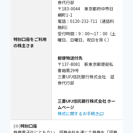
券代行部
〒183-0044 東京都府中市日
綱町1-1
電話：0120-232-711（通話料
無料）
受付時間：9：00～17：00（土
特別口座をご利用
曜日、日曜日、祝日を除く）
の株主さま
郵便物送付先
〒137-8081 新東京郵便局私
書箱第29号
三菱UFJ信託銀行株式会社 証
券代行部
三菱UFJ信託銀行株式会社 ホー
ムページ
株式に関するお手続き
(※)
特別口座
株券電子化にともない、証券会社を通じて株券を「証券