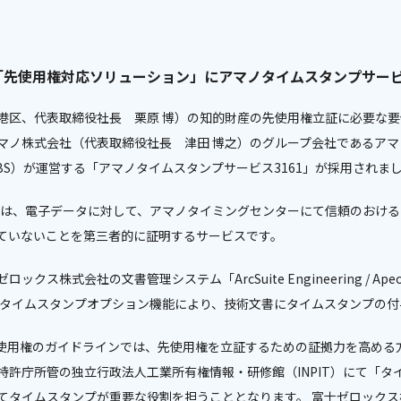
「先使用権対応ソリューション」にアマノタイムスタンプサービ
港区、代表取締役社長 栗原 博）の知的財産の先使用権立証に必要な
マノ株式会社（代表取締役社長 津田 博之）のグループ会社であるア
BS）が運営する「アマノタイムスタンプサービス3161」が採用されま
1」は、電子データに対して、アマノタイミングセンターにて信頼のおけ
ていないことを第三者的に証明するサービスです。
会社の文書管理システム「ArcSuite Engineering / Apeos PEM
e」のタイムスタンプオプション機能により、技術文書にタイムスタンプの
る先使用権のガイドラインでは、先使用権を立証するための証拠力を高め
らは特許庁所管の独立行政法人工業所有権情報・研修館（INPIT）にて「
てタイムスタンプが重要な役割を担うこととなります。 富士ゼロック