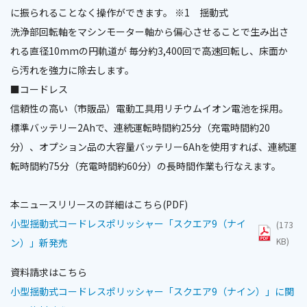
に振られることなく操作ができます。 ※1 揺動式
洗浄部回転軸をマシンモーター軸から偏心させることで生み出さ
れる直径10mmの円軌道が 毎分約3,400回で高速回転し、床面か
ら汚れを強力に除去します。
■コードレス
信頼性の高い（市販品）電動工具用リチウムイオン電池を採用。
標準バッテリー2Ahで、連続運転時間約25分（充電時間約20
分）、オプション品の大容量バッテリー6Ahを使用すれば、連続運
転時間約75分（充電時間約60分）の長時間作業も行なえます。
本ニュースリリースの詳細はこちら(PDF)
小型揺動式コードレスポリッシャー「スクエア9（ナイ
(173
KB)
ン）」新発売
資料請求はこちら
小型揺動式コードレスポリッシャー「スクエア9（ナイン）」に関