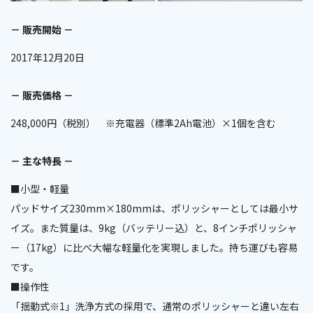
－ 販売開始 －
2017年12月20日
－ 販売価格 －
248,000円（税別） ※充電器（標準2Ah電池）×1個を含む
－ 主な特長 －
■小型・軽量
パッドサイズ230mm×180mmは、ポリッシャーとしては最小サ
イズ。また質量は、9kg（バッテリー込）と、8インチポリッシャ
ー（17kg）に比べ大幅な軽量化を実現しました。持ち運びも容易
です。
■操作性
「揺動式
※1
」洗浄方式の採用で、通常のポリッシャーと違い左右