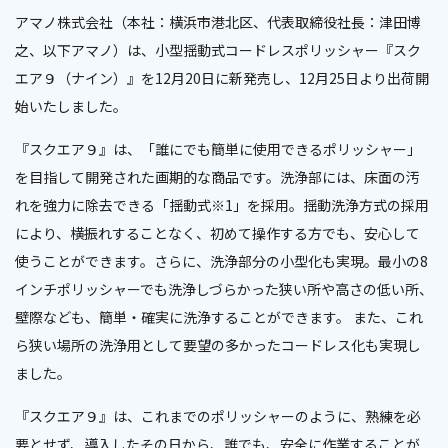
アマノ株式会社（本社：横浜市港北区、代表取締役社長：津田博
之、以下アマノ）は、小型揺動式コードレスポリッシャー『スク
エア９（ナイン）』を12月20日に新発売し、12月25日より出荷開
始いたしました。
『スクエア９』は、「誰にでも簡単に使用できるポリッシャー」
を目指して開発された画期的な商品です。洗浄部には、床面の汚
れを強力に除去できる「揺動式※1」を採用。揺動洗浄方式の採用
により、横振れすることなく、初めて操作する方でも、安心して
使うことができます。さらに、洗浄部分の小型化も実現。最小の8
インチポリッシャーでも洗浄しづらかった狭い所や高さの低い所、
壁際なども、簡単・確実に洗浄することができます。 また、これ
ら狭い場所の洗浄用として要望の多かったコードレス化も実現し
ました。
『スクエア９』は、これまでのポリッシャーのように、熟練を必
要とせず、導入したその日から、誰でも、安全に作業することが