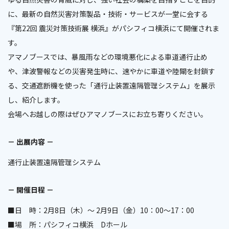
に、最新の自然災害対策製品・技術・サービスが一堂に会する
『第22回 震災対策技術展 横浜』がパシフィコ横浜にて開催されま
す。
アマノブースでは、暴風雨などの環境悪化による車道通行止め
や、津波警報などの災害発生時に、速やかに車道や陸閘を封鎖す
る、交通遮断機を使った「通行止装置遠隔管理システム」を展示
し、紹介します。
会場へお越しの際はぜひアマノブースにお立ち寄りください。
－ 出展内容 －
通行止装置遠隔管理システム
－ 開催日程 －
■日 時：2月8日（木）～ 2月9日（金）10：00～17：00
■場 所：パシフィコ横浜 Dホール