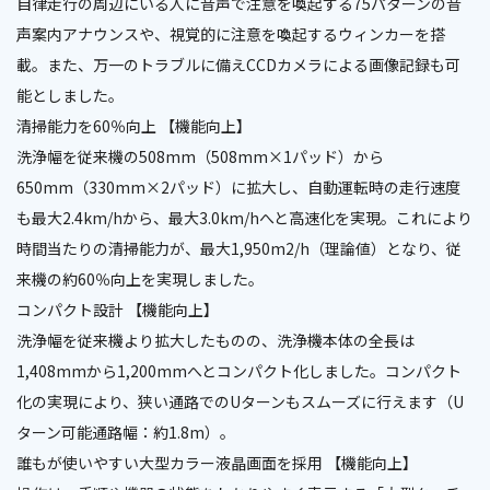
自律走行の周辺にいる人に音声で注意を喚起する75パターンの音
声案内アナウンスや、視覚的に注意を喚起するウィンカーを搭
載。また、万一のトラブルに備えCCDカメラによる画像記録も可
能としました。
清掃能力を60％向上 【機能向上】
洗浄幅を従来機の508mm（508mm×1パッド）から
650mm（330mm×2パッド）に拡大し、自動運転時の走行速度
も最大2.4km/hから、最大3.0km/hへと高速化を実現。これにより
時間当たりの清掃能力が、最大1,950m2/h（理論値）となり、従
来機の約60％向上を実現しました。
コンパクト設計 【機能向上】
洗浄幅を従来機より拡大したものの、洗浄機本体の全長は
1,408mmから1,200mmへとコンパクト化しました。コンパクト
化の実現により、狭い通路でのUターンもスムーズに行えます（U
ターン可能通路幅：約1.8m）。
誰もが使いやすい大型カラー液晶画面を採用 【機能向上】