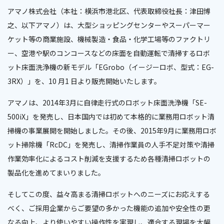
アマノ株式会社（本社：横浜市港北区、代表取締役社長：津田博
之、以下アマノ）は、大型ショッピングセンターやスーパーマー
ケット等の商業施設、機械製造・食品・化学工場等のファクトリ
ー、空港や駅のコンコースなどの床面を自動運転で清掃するロボ
ット床面洗浄機の新モデル「EGrobo（イージーロボ、型式：EG-
3RX）」を、10 月1 日より販売開始いたします。
アマノは、2014年3月に自律走行式のロボット床面洗浄機「SE-
500iX」を発売し、日本国内では初めて本格的に業務用ロボット清
掃機の事業展開を開始しました。その後、2015年9月に業務用ロボ
ット掃除機「RcDC」を発売し、清掃作業員の人手不足対策や清掃
作業効率化によるコスト削減を支援するため各種清掃ロボットの
製品化を進めてまいりました。
そしてこの度、益々高まる清掃ロボットへのニーズにお応えする
べく、ご採用企業からご要望の多かった機能の追加や安全性の更
なる向上、より使いやすい操作性を実現し、適合する現場を大幅