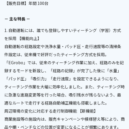
【販売目標】年間 100台
－ 主な特長 －
1. 自動運転には、誰でも登録しやすいティーチング（学習）方式
を採用 【機能向上】
自動運転の経路設定や洗浄水量・パッド圧・走行速度等の清掃条
件設定は、従来機で好評だったティーチング方式を採用。
「EGrobo」では、従来のティーチング作業に加え、経路のみを記
録するモードを新設し、「経路の記録」が完了した後に「水量」
「パッド圧」「吸引力」「走行速度」を設定できるようになり、
ティーチング作業を大幅に効率化しました。また、ティーチング時
に急激な進路変更等を行った場合、吸引残水が残らないよう、最
適なルートで走行する経路自動補正機能も搭載しました。
周辺環境の変化に対応する走行制御機能 【新機能】
商業施設等の施設内は、販売キャンペーンや模様替え等により、商
品や棚・ベンチなどの位置が変更になることが頻繁にあります。