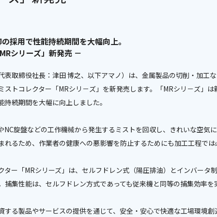
御の採用で性能持続期間を大幅向上。
MRシリーズ」新発売 －
代表取締役社長：津田 博之、以下アマノ）は、金属製品の切削・加工
ミストコレクター「MRシリ－ズ」を新発売します。「MRシリ－ズ」は
能持続期間を大幅に向上しました。
やNC旋盤などの工作機械から発生するミストを回収し、きれいな空気
まれるため、作業者の健康への悪影響を防止するためにも加工工程では
クター「MRシリーズ」は、セルフドレン式（陽圧排油）とインバータ
。捕集性能は、セルフドレン方式であっても従来機と同等の捕集効率を
資する製品やサービスの提供を通じて、安全・安心で快適な工場環境創