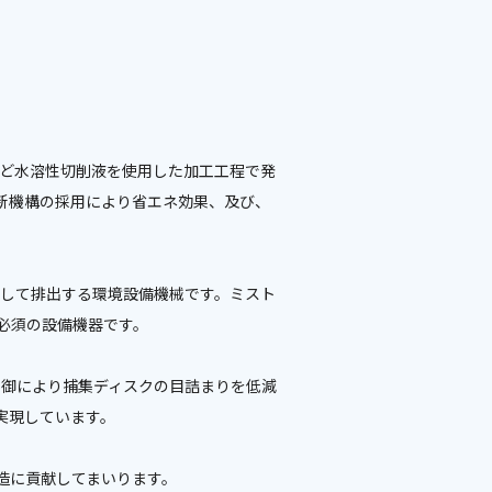
など水溶性切削液を使用した加工工程で発
新機構の採用により省エネ効果、及び、
にして排出する環境設備機械です。ミスト
必須の設備機器です。
制御により捕集ディスクの目詰まりを低減
実現しています。
造に貢献してまいります。