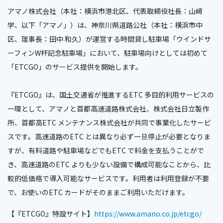
アマノ株式会社（本社：横浜市港北区、代表取締役社長：山﨑
学、以下「アマノ」）は、神奈川県道路公社（本社：横浜市中
区、理事長：田中 和久）が運営する時間貸し駐車場「ウインドサ
ーフィンW杯記念駐車場」において、駐車場向けとしては初めて
「ETCGO」のサービス提供を開始します。
『ETCGO』は、国土交通省が推進するETC 多目的利用サービスの
一環として、アマノと首都高速道路株式会社、株式会社日立製作
所、首都高ETC メンテナンス株式会社が共同で事業化したサービ
スです。高速道路のETC とは異なり必ず一旦停止が必要となりま
すが、有料道路や駐車場などでもETC で料金を支払うことがで
き、高速道路のETC よりも少ない設備で構成可能なことから、比
較的低価格で導入可能なサービスです。利用者は利用登録が不要
で、お使いのETC カードがそのままご利用いただけます。
【『ETCGO』特設サイト】
https://www.amano.co.jp/etcgo/