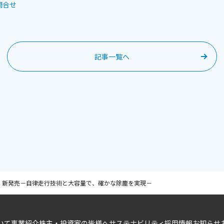
問合せ
記事一覧へ
o」 新発売－自律走行技術と大容量で、確かな除塵を実現－
いて
事業紹介
株主・投資家の皆様へ
サステナビリティ
採用情報
お知らせ