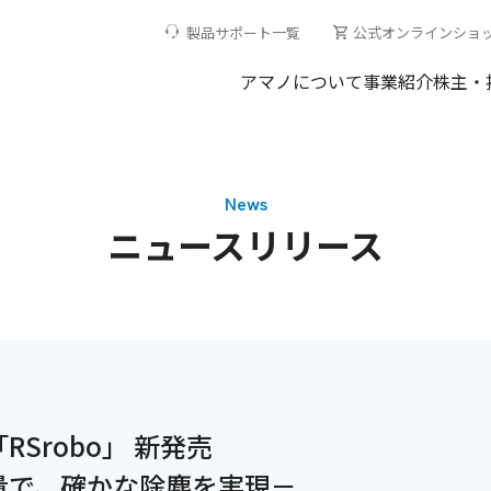
製品サポート一覧
公式オンラインショ
アマノについて
事業紹介
株主・
News
ニュースリリース
Srobo」 新発売
量で、確かな除塵を実現－